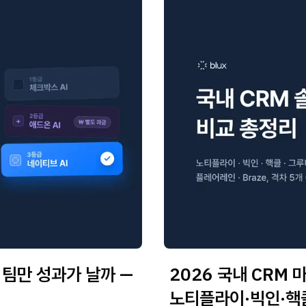
떤 팀만 성과가 날까 —
2026 국내 CRM 
노티플라이·빅인·핵클