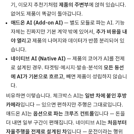
기, 이모지 추천기처럼
제품의 주변부
에 얹혀 있습니다.
없어도 제품이 똑같이 돌아갑니다.
애드온 AI (Add-on AI)
— 별도 모듈로 파는 AI. 기능
자체는 진짜지만 기본 계약 밖에 있어서,
추가 비용을 내
야 열리고
제품의 나머지와 데이터가 반쯤 분리되어 있
습니다.
네이티브 AI (Native AI)
— 제품의 코어가 AI를 전제
로 설계된 경우. 타겟팅·메시지·발송·분석의
모든 동선
에 AI가 기본으로 흐르고
, 빼면 제품이 성립하지 않습니
다.
비유하면 이렇습니다. 체크박스 AI는
일반 차에 붙인 후방
카메라
입니다 — 있으면 편하지만 주행은 그대로입니다.
애드온 AI는
옵션으로 파는 크루즈 컨트롤
입니다 — 돈을
더 내면 일부 구간이 편해집니다. 네이티브 AI는
처음부터
자율주행을 전제로 설계된 차
입니다 — 운전이라는 행위