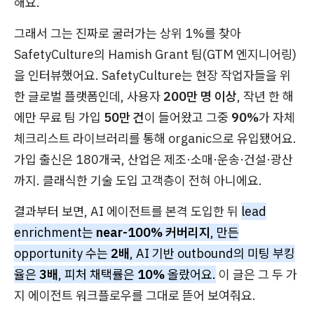
해요.
그래서 그는 진짜로 굴러가는 상위 1%를 찾아
SafetyCulture의 Hamish Grant 팀(GTM 엔지니어링)
을 인터뷰했어요. SafetyCulture는 현장 작업자들을 위
한 글로벌 플랫폼인데, 사용자
200만 명 이상
, 작년 한 해
에만 무료 팀 가입
50만 건
이 들어왔고 그중
90%
가 자체
체크리스트 라이브러리를 통해 organic으로 유입됐어요.
가입 출신은 180개국, 산업은 제조·소매·운송·건설·광산
까지. 클래식한 기술 도입 고객층이 전혀 아니에요.
결과부터 보면, AI 에이전트를 본격 도입한 뒤
lead
enrichment는
near-100% 커버리지
, 만든
opportunity 수는
2배
, AI 기반 outbound의 미팅 부킹
율은
3배
, 피처 채택률은
10%
올랐어요.
이 글은 그 두 가
지 에이전트 워크플로우를 그대로 뜯어 보여줘요.