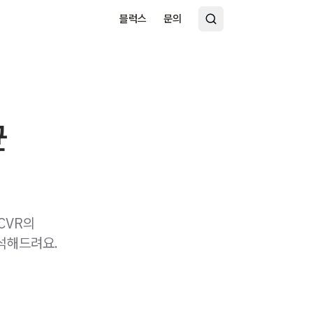
블럭스
문의
균
CVR의
분석해드려요.