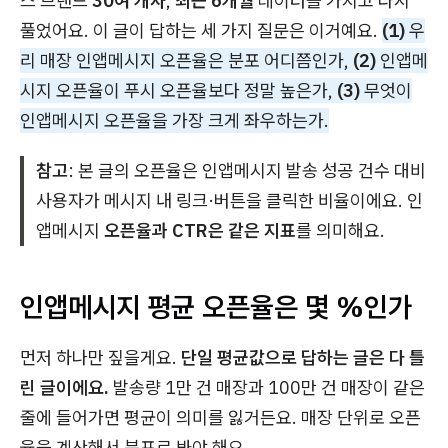
스 브랜드
30여 개사
,
최근 6개월
데이터를 가지고 다시
풀었어요. 이 글이 답하는 세 가지 질문은 이거예요.
(1)
우
리 매장 인앱메시지 오픈율은 분포 어디쯤인가,
(2)
인앱메
시지 오픈율이 푸시 오픈율보다 정말 높은가,
(3)
무엇이
인앱메시지 오픈율을 가장 크게 좌우하는가.
참고
: 본 글의 오픈율은 인앱메시지 발송 성공 건수 대비
사용자가 메시지 내 링크·버튼을 클릭한 비율이에요. 인
앱메시지
오픈율과 CTR은 같은 지표
를 의미해요.
인앱메시지 평균 오픈율은 몇 %인가
먼저 하나만 짚을게요.
단일 평균값으로 답하는 글은 다 틀
린 글이에요.
발송량 1만 건 매장과 100만 건 매장이 같은
줄에 들어가면 평균이 의미를 잃거든요. 매장 단위로 오픈
율을 계산해서 분포로 봐야 해요.