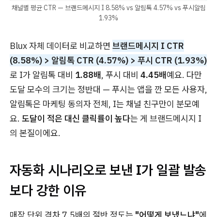
채널별 평균 CTR — 브랜드메시지 I 8.58% vs 알림톡 4.57% vs 푸시알림
1.93%
Blux 자체 데이터로 비교하면
브랜드메시지 I CTR
(8.58%) > 알림톡 CTR (4.57%) > 푸시 CTR (1.93%)
로 I가 알림톡 대비
1.88배
, 푸시 대비
4.45배
예요. 다만
도달 모수의 크기는 정반대 — 푸시는 앱을 깐 모든 사용자,
알림톡은 마케팅 동의자 전체, I는 채널 친구만이 분모예
요.
도달이 적은 대신 클릭률이 높다
는 게 브랜드메시지 I
의 본질이에요.
자동화 시나리오로 보낸 I가 일괄 발송
보다 강한 이유
매장 단위 격차 7.5배의 절반 정도는
"어떻게 보냈느냐"
에