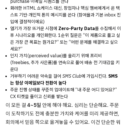
purchase 이메일 시퀀스를 깐다
화려한 HTML 쇼케이스 대신, 창업자나 핵심 멤버에게서 온
텍
스트 기반·개인적 톤
의 메시지를 쓴다 (참여율과 기본 inbox 진
입에 결정적이에요)
열기가 가장 뜨거운 시점에
Zero-Party Data
를 수집해서 이
후 시나리오를 개인화한다. 1순위 질문은 “이 제품으로 풀고 싶
은 가장 큰 목표는 뭔가요?” 또는 “어떤 문제를 해결하고 싶으
세요?”
인지 가치(perceived value)를 올리기 위해
프리비
(freebies, 추가 사은품)를 연속으로 풀어 배송 전 기대감을 키
운다
거부하기 어려운 약속을 걸어
SMS Club
에 가입시킨다.
SMS
는 항상 이메일보다 전환이 높다
주문 진행 상태를 꾸준히 업데이트해 “내 주문 어디 있어요?”
CX 티켓을 줄이고 신뢰를 쌓는다
이 모든 걸
4~5일
안에 해야 해요. 심리는 단순해요.
주문
이 도착하기도 전에 충분한 가치와 케어를 미리 제공하면,
회의에서 믿음 쪽으로 옮겨놓을 수 있어요.
이건 단순한 워