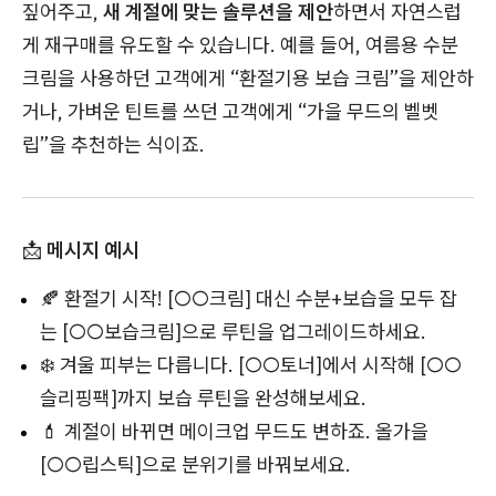
짚어주고,
새 계절에 맞는 솔루션을 제안
하면서 자연스럽
게 재구매를 유도할 수 있습니다. 예를 들어, 여름용 수분
크림을 사용하던 고객에게 “환절기용 보습 크림”을 제안하
거나, 가벼운 틴트를 쓰던 고객에게 “가을 무드의 벨벳
립”을 추천하는 식이죠.
📩
메시지 예시
🍂 환절기 시작! [○○크림] 대신 수분+보습을 모두 잡
는 [○○보습크림]으로 루틴을 업그레이드하세요.
❄️ 겨울 피부는 다릅니다. [○○토너]에서 시작해 [○○
슬리핑팩]까지 보습 루틴을 완성해보세요.
💄 계절이 바뀌면 메이크업 무드도 변하죠. 올가을
[○○립스틱]으로 분위기를 바꿔보세요.